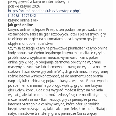
jak wygrywać w kasynie internetowym
polskie kasyno 2026
http://forum3.bandingklub.cz/viewtopic.php?
f=26&t=1271842
kasyno online z blik
jak grać online
kasyno online najlepsze Przepis ten podaje, że prowadzenie
działalności w zakresie gier liczbowych, loterii pieniężnych, gry
telebingo oraz gier na automatach poza kasynem gry jest
objęte monopolem państwa.
Czym są aplikacje kasyn na prawdziwe pieniądze? kasyno online
kody bonusowe Wybór legalnego kasyna minimalizuje ryzyko
problemów z wypłatami i nieuczciwymi warunkami. poker
online gry Z reguły obejmuje darmowe obroty na wybrane
maszyny hazardowe lub darmową gotówkę do wydania na gry
stołowe. hazardowe gry online W tych grach mnożnik wygranej
rośnie losowo w nieskończoność, aż do momentu odebrania
nagrody lub rozbicia się pojazdu. kasyna w polsce Bonus wpada
po spełnieniu minimalnego progu wpłaty. gry online kasyno
gier Gdy w końcu uda ci się wygrać, możesz liczyć na nie lada
wypłatę, ale taki moment może zdarzyć się raz na kilka tygodni,
może nawet raz na kilka miesięcy. gry za pieniądze przez
internet Szczególnie cenimy kasyna, które oferują szybkie i
bezpieczne rozwiązania, takie jak e-portfele, które umożliwiają
natychmiastowe transfery. gra w pieniądze Coraz więcej