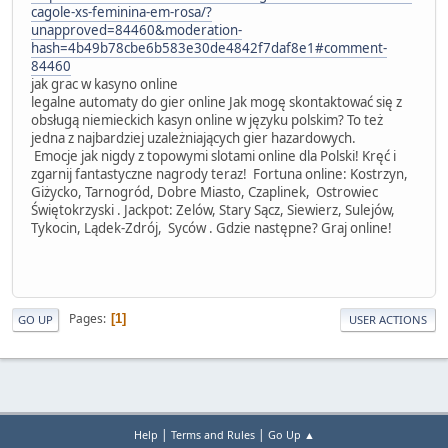
cagole-xs-feminina-em-rosa/?
unapproved=84460&moderation-
hash=4b49b78cbe6b583e30de4842f7daf8e1#comment-
84460
jak grac w kasyno online
legalne automaty do gier online Jak mogę skontaktować się z
obsługą niemieckich kasyn online w języku polskim? To też
jedna z najbardziej uzależniających gier hazardowych.
Emocje jak nigdy z topowymi slotami online dla Polski! Kręć i
zgarnij fantastyczne nagrody teraz! Fortuna online: Kostrzyn,
Giżycko, Tarnogród, Dobre Miasto, Czaplinek, Ostrowiec
Świętokrzyski . Jackpot: Zelów, Stary Sącz, Siewierz, Sulejów,
Tykocin, Lądek-Zdrój, Syców . Gdzie następne? Graj online!
Pages
1
GO UP
USER ACTIONS
|
|
Help
Terms and Rules
Go Up ▲