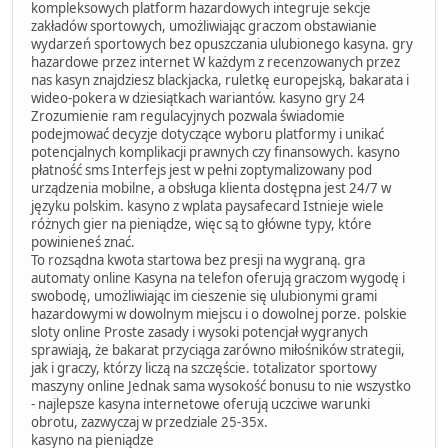
kompleksowych platform hazardowych integruje sekcje
zakładów sportowych, umożliwiając graczom obstawianie
wydarzeń sportowych bez opuszczania ulubionego kasyna. gry
hazardowe przez internet W każdym z recenzowanych przez
nas kasyn znajdziesz blackjacka, ruletkę europejską, bakarata i
wideo-pokera w dziesiątkach wariantów. kasyno gry 24
Zrozumienie ram regulacyjnych pozwala świadomie
podejmować decyzje dotyczące wyboru platformy i unikać
potencjalnych komplikacji prawnych czy finansowych. kasyno
płatność sms Interfejs jest w pełni zoptymalizowany pod
urządzenia mobilne, a obsługa klienta dostępna jest 24/7 w
języku polskim. kasyno z wplata paysafecard Istnieje wiele
różnych gier na pieniądze, więc są to główne typy, które
powinieneś znać.
To rozsądna kwota startowa bez presji na wygraną. gra
automaty online Kasyna na telefon oferują graczom wygodę i
swobodę, umożliwiając im cieszenie się ulubionymi grami
hazardowymi w dowolnym miejscu i o dowolnej porze. polskie
sloty online Proste zasady i wysoki potencjał wygranych
sprawiają, że bakarat przyciąga zarówno miłośników strategii,
jak i graczy, którzy liczą na szczęście. totalizator sportowy
maszyny online Jednak sama wysokość bonusu to nie wszystko
- najlepsze kasyna internetowe oferują uczciwe warunki
obrotu, zazwyczaj w przedziale 25-35x.
kasyno na pieniądze