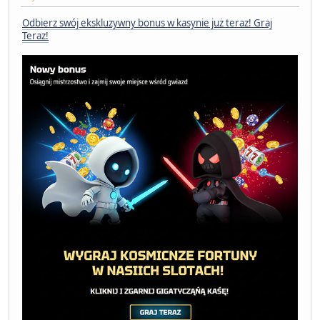
Odbierz swój ekskluzywny bonus w kasynie już teraz! Graj
Teraz!