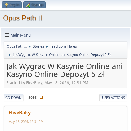
Log in
Sign up
Opus Path II
Main Menu
Opus Path II
Stories
Traditional Tales
►
►
Jak Wygrac W Kasynie Online ani Kasyno Online Depozyt 5 Zł
►
Jak Wygrac W Kasynie Online ani
Kasyno Online Depozyt 5 Zł
Started by EliseBaky, May 18, 2026, 12:31 PM
Pages
1
GO DOWN
USER ACTIONS
EliseBaky
May 18, 2026, 12:31 PM