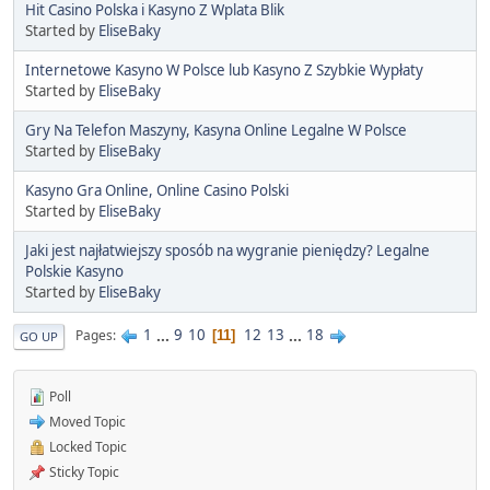
Hit Casino Polska i Kasyno Z Wplata Blik
Started by
EliseBaky
Internetowe Kasyno W Polsce lub Kasyno Z Szybkie Wypłaty
Started by
EliseBaky
Gry Na Telefon Maszyny, Kasyna Online Legalne W Polsce
Started by
EliseBaky
Kasyno Gra Online, Online Casino Polski
Started by
EliseBaky
Jaki jest najłatwiejszy sposób na wygranie pieniędzy? Legalne
Polskie Kasyno
Started by
EliseBaky
1
...
9
10
12
13
...
18
Pages
11
GO UP
Poll
Moved Topic
Locked Topic
Sticky Topic